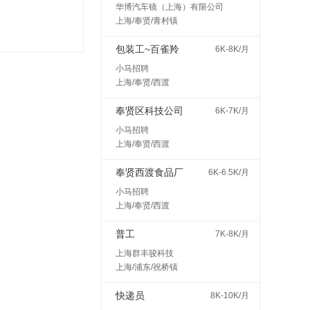
华博汽车镜（上海）有限公司
上海/奉贤/青村镇
包装工~百雀羚
6K-8K/月
小马招聘
上海/奉贤/西渡
奉贤区科技公司
6K-7K/月
小马招聘
上海/奉贤/西渡
奉贤西渡食品厂
6K-6.5K/月
小马招聘
上海/奉贤/西渡
普工
7K-8K/月
上海群丰骏科技
上海/浦东/祝桥镇
快递员
8K-10K/月