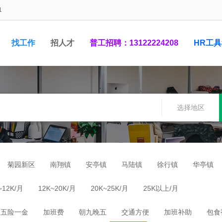
1
找工作
招人才
普工招聘：13122224208
HR工
1948881
选择地区
菊园新区
南翔镇
安亭镇
马陆镇
徐行镇
华亭镇
~12K/月
12K~20K/月
20K~25K/月
25K以上/月
五险一金
加班费
朝九晚五
交通方便
加班补助
包食