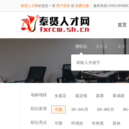
奉贤人才网
欢迎您！请
用户登录
或
免费注册
服务热线:1560194888
首页
搜职位
搜企业
全文
1560
地标地段
全嘉定
嘉定镇
真新
新成路
职位薪资
不限
3K~5K/月
5K~8K/月
8K
职位亮点
不限
环境好
年终奖
双休