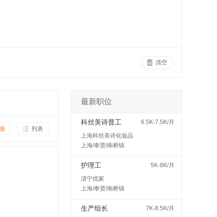
清空
最新职位
科丝美诗普工
6.5K-7.5K/月
细
列表
上海科丝美诗化妆品
上海/奉贤/南桥镇
护理工
5K-8K/月
清宁优家
上海/奉贤/南桥镇
生产组长
7K-8.5K/月