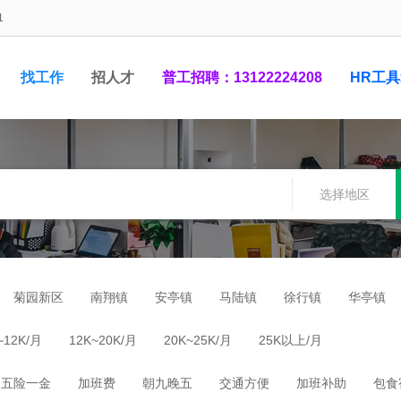
1
找工作
招人才
普工招聘：13122224208
HR工
1948881
选择地区
菊园新区
南翔镇
安亭镇
马陆镇
徐行镇
华亭镇
~12K/月
12K~20K/月
20K~25K/月
25K以上/月
五险一金
加班费
朝九晚五
交通方便
加班补助
包食