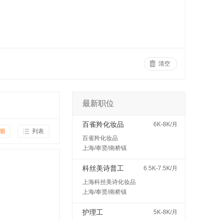
清空
最新职位
百雀羚化妆品
6K-8K/月
细
列表
百雀羚化妆品
上海/奉贤/南桥镇
科丝美诗普工
6.5K-7.5K/月
上海科丝美诗化妆品
上海/奉贤/南桥镇
护理工
5K-8K/月