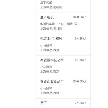
清宁优家
上海/奉贤/南桥镇
生产组长
7K-8.5K/月
华博汽车镜（上海）有限公司
上海/奉贤/青村镇
包装工~百雀羚
6K-8K/月
小马招聘
上海/奉贤/西渡
奉贤区科技公司
6K-7K/月
小马招聘
上海/奉贤/西渡
奉贤西渡食品厂
6K-6.5K/月
小马招聘
上海/奉贤/西渡
普工
7K-8K/月