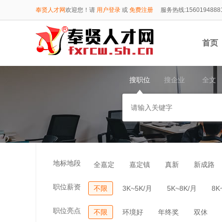
奉贤人才网
欢迎您！请
用户登录
或
免费注册
服务热线:1560194888
首页
搜职位
搜企业
全文
1560
地标地段
全嘉定
嘉定镇
真新
新成路
职位薪资
不限
3K~5K/月
5K~8K/月
8K
职位亮点
不限
环境好
年终奖
双休