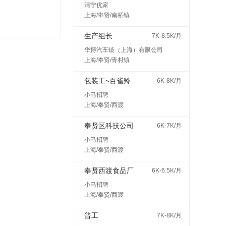
清宁优家
上海/奉贤/南桥镇
生产组长
7K-8.5K/月
华博汽车镜（上海）有限公司
上海/奉贤/青村镇
包装工~百雀羚
6K-8K/月
小马招聘
上海/奉贤/西渡
奉贤区科技公司
6K-7K/月
小马招聘
上海/奉贤/西渡
奉贤西渡食品厂
6K-6.5K/月
小马招聘
上海/奉贤/西渡
普工
7K-8K/月