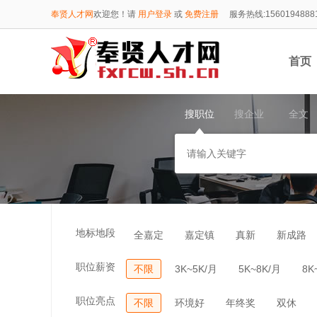
奉贤人才网
欢迎您！请
用户登录
或
免费注册
服务热线:1560194888
首页
搜职位
搜企业
全文
1560
地标地段
全嘉定
嘉定镇
真新
新成路
职位薪资
不限
3K~5K/月
5K~8K/月
8K
职位亮点
不限
环境好
年终奖
双休