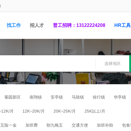
1
找工作
招人才
普工招聘：13122224208
HR工
1948881
选择地区
菊园新区
南翔镇
安亭镇
马陆镇
徐行镇
华亭镇
~12K/月
12K~20K/月
20K~25K/月
25K以上/月
五险一金
加班费
朝九晚五
交通方便
加班补助
包食