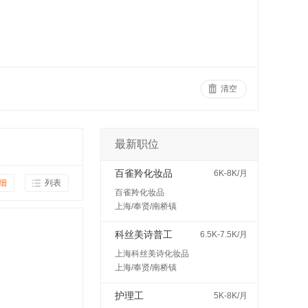
清空
最新职位
百雀羚化妆品
6K-8K/月
细
列表
百雀羚化妆品
上海/奉贤/南桥镇
科丝美诗普工
6.5K-7.5K/月
上海科丝美诗化妆品
上海/奉贤/南桥镇
护理工
5K-8K/月