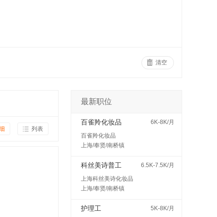
清空
最新职位
百雀羚化妆品
6K-8K/月
细
列表
百雀羚化妆品
上海/奉贤/南桥镇
科丝美诗普工
6.5K-7.5K/月
上海科丝美诗化妆品
上海/奉贤/南桥镇
护理工
5K-8K/月