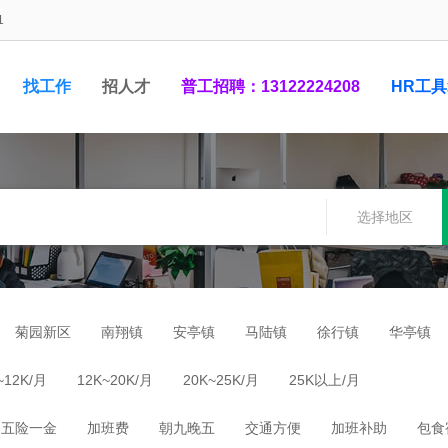
1
找工作
招人才
普工招聘：13122224208
HR工
1948881
选择地区
菊园新区
南翔镇
安亭镇
马陆镇
徐行镇
华亭镇
~12K/月
12K~20K/月
20K~25K/月
25K以上/月
五险一金
加班费
朝九晚五
交通方便
加班补助
包食