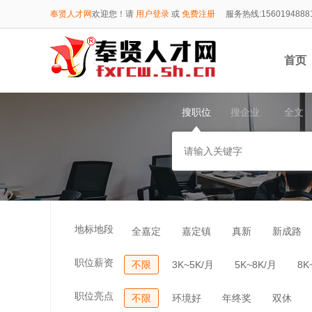
奉贤人才网
欢迎您！请
用户登录
或
免费注册
服务热线:1560194888
首页
搜职位
搜企业
全文
1560
地标地段
全嘉定
嘉定镇
真新
新成路
职位薪资
不限
3K~5K/月
5K~8K/月
8K
职位亮点
不限
环境好
年终奖
双休