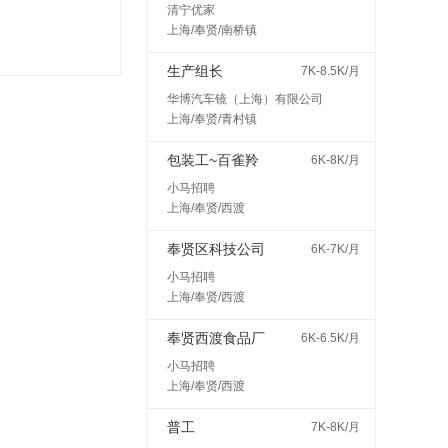
清宁优家
上海/奉贤/南桥镇
生产组长
7K-8.5K/月
华博汽车镜（上海）有限公司
上海/奉贤/青村镇
包装工~百雀羚
6K-8K/月
小马招聘
上海/奉贤/西渡
奉贤区科技公司
6K-7K/月
小马招聘
上海/奉贤/西渡
奉贤西渡食品厂
6K-6.5K/月
小马招聘
上海/奉贤/西渡
普工
7K-8K/月