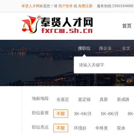
奉贤人才网
欢迎您！请
用户登录
或
免费注册
服务热线:1560194888
首页
搜职位
搜企业
全文
1560
地标地段
全嘉定
嘉定镇
真新
新成路
职位薪资
不限
3K~5K/月
5K~8K/月
8K
职位亮点
不限
环境好
年终奖
双休