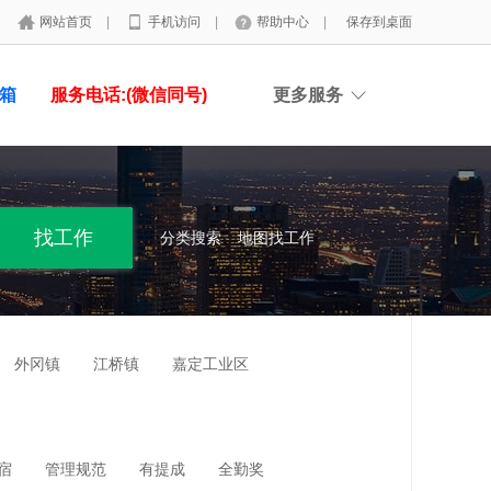
网站首页
|
手机访问
|
帮助中心
|
保存到桌面
具箱
服务电话:(微信同号)
更多服务
分类搜索
地图找工作
外冈镇
江桥镇
嘉定工业区
宿
管理规范
有提成
全勤奖