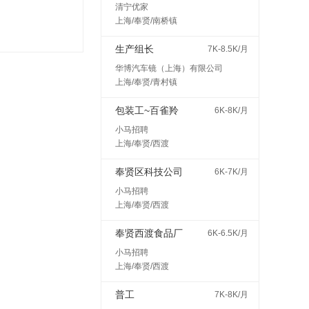
清宁优家
上海/奉贤/南桥镇
生产组长
7K-8.5K/月
华博汽车镜（上海）有限公司
上海/奉贤/青村镇
包装工~百雀羚
6K-8K/月
小马招聘
上海/奉贤/西渡
奉贤区科技公司
6K-7K/月
小马招聘
上海/奉贤/西渡
奉贤西渡食品厂
6K-6.5K/月
小马招聘
上海/奉贤/西渡
普工
7K-8K/月