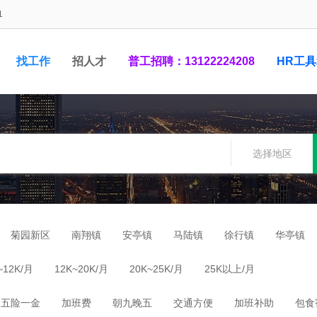
1
找工作
招人才
普工招聘：13122224208
HR工
1948881
选择地区
菊园新区
南翔镇
安亭镇
马陆镇
徐行镇
华亭镇
~12K/月
12K~20K/月
20K~25K/月
25K以上/月
五险一金
加班费
朝九晚五
交通方便
加班补助
包食