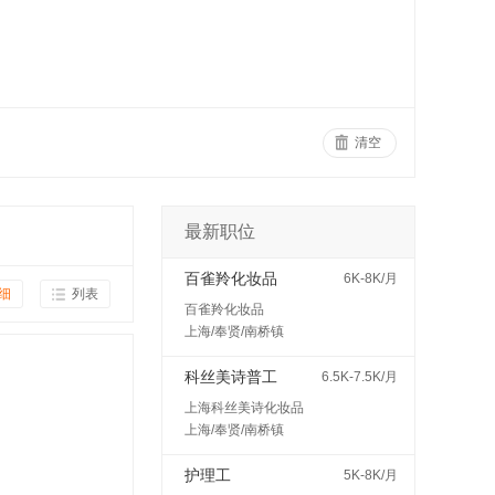
清空
最新职位
百雀羚化妆品
6K-8K/月
细
列表
百雀羚化妆品
上海/奉贤/南桥镇
科丝美诗普工
6.5K-7.5K/月
上海科丝美诗化妆品
上海/奉贤/南桥镇
护理工
5K-8K/月