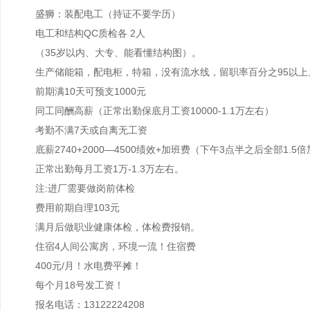
盛狮：装配电工（持证不要学历）
电工和结构QC质检各 2人
（35岁以内、大专、能看懂结构图）。
生产储能箱，配电柜，特箱，没有流水线，留职率百分之95以
前期满10天可预支1000元
同工同酬高薪（正常出勤保底月工资10000-1.1万左右）
考勤不满7天或自离无工资
底薪2740+2000—4500绩效+加班费（下午3点半之后全部1
正常出勤每月工资1万-1.3万左右。
注:进厂需要做岗前体检
费用前期自理103元
满月后做职业健康体检，体检费报销。
住宿4人间公寓房，环境一流！住宿费
400元/月！水电费平摊！
每个月18号发工资！
报名电话：13122224208