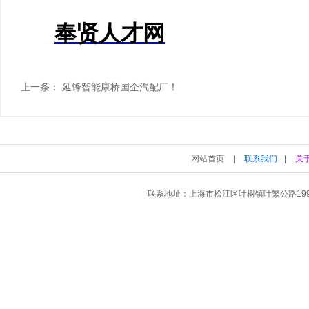
奉贤人才网
上一条：
延锋智能康桥国企汽配厂！
网站首页
|
联系我们
|
关
联系地址：上海市松江区叶榭镇叶繁公路199弄