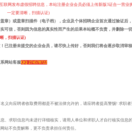
利用互联网发布虚假招聘信息，本站注册企业会员必须上传新版
3证合一
营业
一定要清晰，扫描认证)
（盖章）或盖章扫描件（电子档），企业及个体招聘企业首次通过验证后
真实可信，否则因为信息的真实性而产生的后果本站概不负责，并删除一
晰，扫描认证)
核！已注册未提交的企业会员，请尽快上传好，否则我们将会逐步取消审
联系网站客服
QQ 274578722
何名义向应聘者
收取费用
都是不被法律允许的，请应聘者提高警惕!
求职
者
聘信息、求职信息均未进行详细核实，请用人单位和求职人才自行核实信息
本网站不负责解释，更不负责承担任何责任。