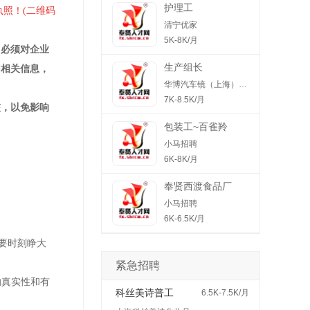
护理工
执照！(二维码
清宁优家
5K-8K/月
，必须对企业
生产组长
切相关信息，
华博汽车镜（上海）有限公司
7K-8.5K/月
核，以免影响
包装工~百雀羚
小马招聘
6K-8K/月
奉贤西渡食品厂
小马招聘
6K-6.5K/月
要时刻睁大
紧急招聘
的真实性和有
科丝美诗普工
6.5K-7.5K/月