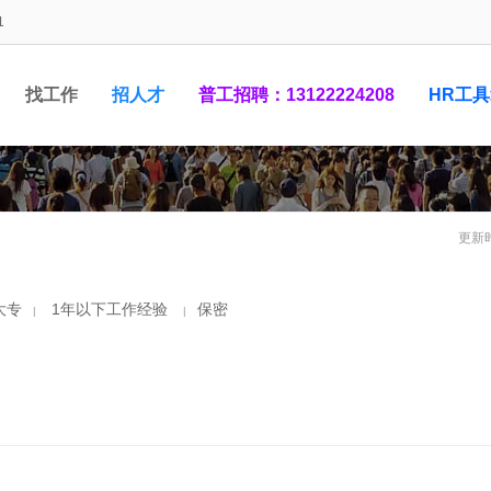
1
找工作
招人才
普工招聘：13122224208
HR工
1948881
更新时
大专
1年以下工作经验
保密
|
|