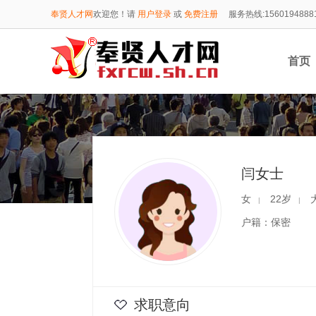
奉贤人才网
欢迎您！请
用户登录
或
免费注册
服务热线:1560194888
首页
1560
闫女士
女
22岁
|
|
户籍：保密
求职意向