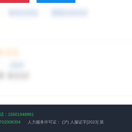
：15601948881
702008304
人力服务许可证：
(沪) 人服证字[2023] 第