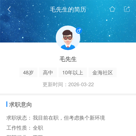
毛先生的简历
毛先生
48岁
高中
10年以上
金海社区
更新时间：2026-03-22
求职意向
求职状态：
我目前在职，但考虑换个新环境
工作性质：
全职