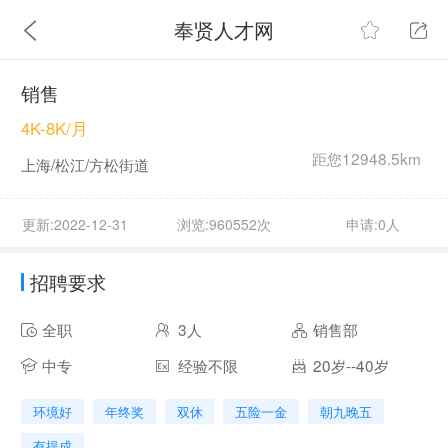
奉贤人才网
销售
4K-8K/月
距您12948.5km
上海/松江/方松街道
更新:2022-12-31
浏览:960552次
申请:0人
招聘要求
全职
3人
销售部
中专
经验不限
20岁--40岁
环境好
年终奖
双休
五险一金
朝九晚五
有提成