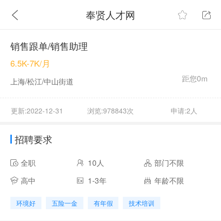
奉贤人才网
销售跟单/销售助理
6.5K-7K/月
距您0m
上海/松江/中山街道
更新:2022-12-31
浏览:978843次
申请:2人
招聘要求
全职
10人
部门不限
高中
1-3年
年龄不限
环境好
五险一金
有年假
技术培训